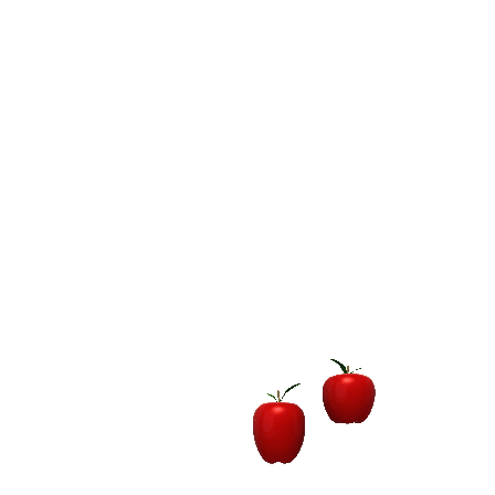
Zencefil / Ginger
Egzotik meyveler
Durumu:
Stokta Var
Her gün mevcuttur.
₺0.00
Kilogram
-
+
Sepete Ekle
Açıklama